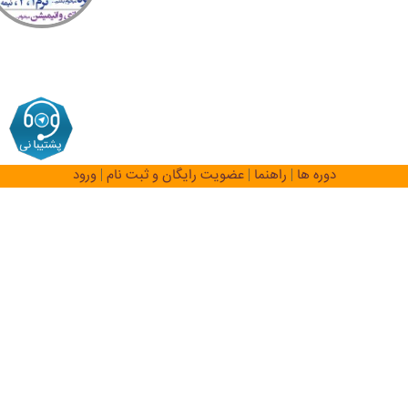
راهن
دوره ها
راهنما
عضویت رایگان و ثبت نام
ورود
|
|
|
اطلاعیه شماره یک:
قالب سامانه رنگ
هنر به روز شده است. توصیه می کنیم
برای بارگذاری بدونِ اشکال، یکبار در پی
سی و لپ تاپ های ویندوزی از ترکیب
Ctrl+F5 و در اپل از رفرش، و همچنین در
موبایل و تبلت در مرورگر خود دوبار
گزینه ی رفرش را بزنید تا قالب جدید
روی سیستم شما بارگذاری شود.