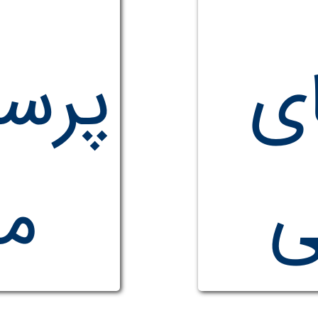
ای
پرس
ی
مت