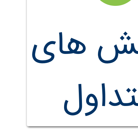
ش های
داول