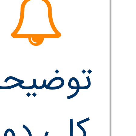
توضیحا
کلی دور