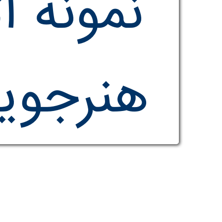
نمونه آث
هنرجوی